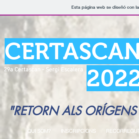
Esta página web se diseñó con l
CERTASCA
202
29a Certascan - Sergi Escalera
"RETORN ALS ORÍGENS
QUI SOM?
INSCRIPCIONS
RECORREGU